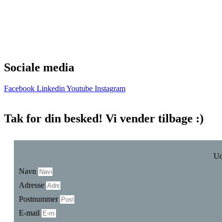
Solar roof
A good deal
References
Battery
Contact
Sociale media
Facebook
Linkedin
Youtube
Instagram
© Ennogie ApS 2021 –
Cookie- and privacy policy
Tak for din besked! Vi vender tilbage :)
Ud
Navn
Adresse
Postnummer
E-mail