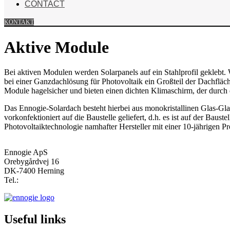
CONTACT
KONTAKT
Aktive Module
Bei aktiven Modulen werden Solarpanels auf ein Stahlprofil geklebt.
bei einer Ganzdachlösung für Photovoltaik ein Großteil der Dachflä
Module hagelsicher und bieten einen dichten Klimaschirm, der durch ei
Das Ennogie-Solardach besteht hierbei aus monokristallinen Glas-Glas
vorkonfektioniert auf die Baustelle geliefert, d.h. es ist auf der Ba
Photovoltaiktechnologie namhafter Hersteller mit einer 10-jährigen Pr
Ennogie ApS
Orebygårdvej 16
DK-7400 Herning
Tel.:
+45 6915 3990
Useful links