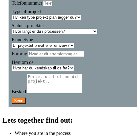
Telefonnummer
Type af projekt
Status i projektet
Kundetype
Forbrug
Hørt om os
Besked
Send
Lets together find out:
Where you are in the process