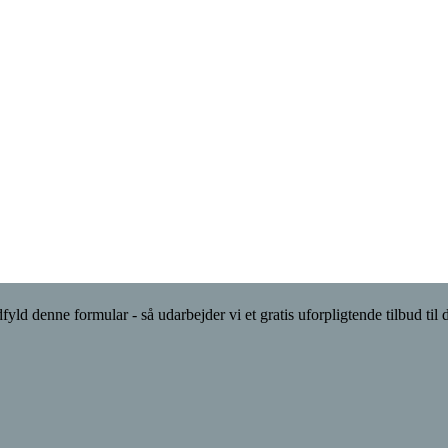
fyld denne formular - så udarbejder vi et gratis uforpligtende tilbud til d