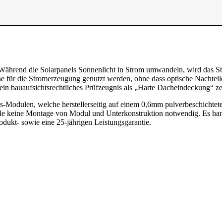
 Während die Solarpanels Sonnenlicht in Strom umwandeln, wird das Sta
che für die Stromerzeugung genutzt werden, ohne dass optische Nacht
n bauaufsichtsrechtliches Prüfzeugnis als „Harte Dacheindeckung“ zerti
-Modulen, welche herstellerseitig auf einem 0,6mm pulverbeschichteten
ustelle keine Montage von Modul und Unterkonstruktion notwendig. Es ha
odukt- sowie eine 25-jährigen Leistungsgarantie.