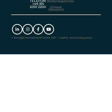
TELEFON:
Batteriespeicher
+49 391
6310 2200
Glossar
Übersicht
© Ennogie Deutschland GmbH 2021 – Cookie- and privacy policy