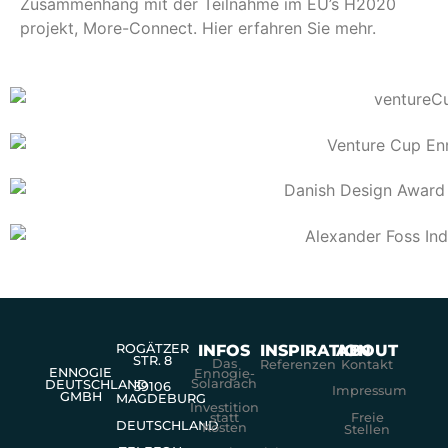
Zusammenhang mit der Teilnahme im EU’s H2020
projekt, More-Connect. Hier erfahren Sie mehr.
ROGÄTZER
INFOS
INSPIRATION
ABOUT
STR. 8
Das
Referenzen
Kontakt
ENNOGIE
Ennogie-
Solardach
DEUTSCHLAND
39106
Impressum
GMBH
MAGDEBURG
Investition
Freie
statt
DEUTSCHLAND
Kosten
Stellen