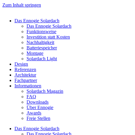
Zum Inhalt springen
Das Ennogie Solardach
Das Ennogie Solardach
Funktionsweise
Investition statt Kosten
Nachhaltigkeit
Batteriespeicher
Montage
Solardach Light
Design
Referenzen
Architektur
Fachpartner
Informationen
Solardach Magazin
FAQ
Downloads
Über Ennogie
Awards
Freie Stellen
Das Ennogie Solardach
Das Ennogie Solardach