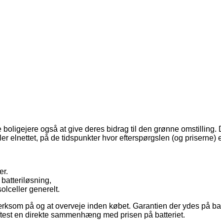
oligejere også at give deres bidrag til den grønne omstilling.
ller elnettet, på de tidspunkter hvor efterspørgslen (og priserne) e
er.
 batteriløsning,
lceller generelt.
ærksom på og at overveje inden købet. Garantien der ydes på bat
oftest en direkte sammenhæng med prisen på batteriet.