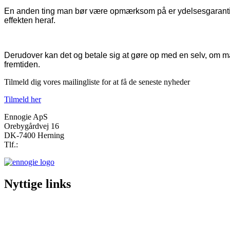
En anden ting man bør være opmærksom på er ydelsesgarantien, d
effekten heraf.
Derudover kan det og betale sig at gøre op med en selv, om man 
fremtiden.
Tilmeld dig vores mailingliste for at få de seneste nyheder
Tilmeld her
Ennogie ApS
Orebygårdvej 16
DK-7400 Herning
Tlf.:
+45 6915 3990
Nyttige links
Solcelletaget
En god forretning
Referencer