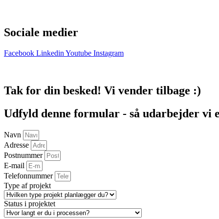
Batteri
Kontakt
Sociale medier
Facebook
Linkedin
Youtube
Instagram
© Ennogie ApS –
Cookie- og privatlivspolitik
Tak for din besked! Vi vender tilbage :)
Udfyld denne formular - så udarbejder vi et 
Navn
Adresse
Postnummer
E-mail
Telefonnummer
Type af projekt
Status i projektet